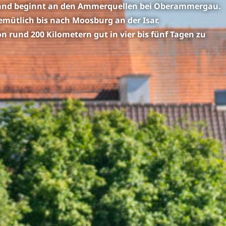
rland beginnt an den Ammerquellen bei Oberammergau.
ütlich bis nach Moosburg an der Isar.
n rund 200 Kilometern gut in vier bis fünf Tagen zu